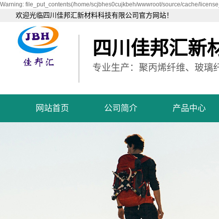
Warning: file_put_contents(/home/scjbhes0cujkbeh/wwwroot/source/cache/license_
欢迎光临四川佳邦汇新材料科技有限公司官方网站！
四川佳邦汇新
专业生产：聚丙烯纤维、玻璃
网站首页
公司简介
产品中心
公司简介
聚丙烯短纤维
企业文化
聚丙烯粗纤维
资质荣誉
聚丙烯网状纤维
营业执照
玻璃纤维
可再分散性乳胶粉